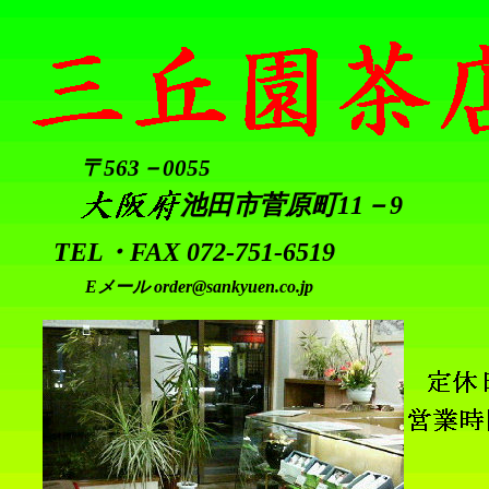
〒563－0055
池田市菅原町11－9
TEL・FAX 072-751-6519
Eメール order@sankyuen.co.jp